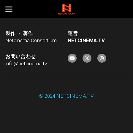
HOME
製作 ・ 著作
運営
ネットシネマオリジナル作品１
Netcinema Consortium
N
ETCINEMA.TV
ネットシネマオリジナル作品２
ベストフレンド
お問い合わせ
RAINBOW DRIVEINN
探偵事務所５
東京自転車物語
info@netcinema.tv
乙女は何を夢見たか
大地震
涙の温度シリーズ
探偵事務所５Season１
ニューハーフダンク
Just Do IT!
探偵事務所５Season２
うさもちシリーズ
クリスマス・イブ
© 2024 NETCINEMA.TV
「超」怖い話(闇の映画祭)
KAZUMA≒AMUZAK
我が師、その名はBOSS
花火
天使急便シリーズ
うさぎのもちつき
純喫茶エルミタージュ
天正伊賀の乱
カインとアベル
フィルム
うさぎのもちつき２
ドキュメンタリー
天使急便 Reboot
ON THE ROCK
怖来
うさぎがもちつき
天使急便
会社概要
NEKO THE MOVIE