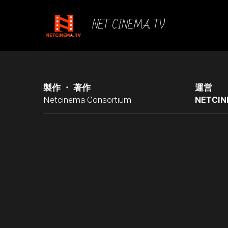
NET CINEMA. TV
製作 ・ 著作
運営
Netcinema Consortium
N
ETCIN