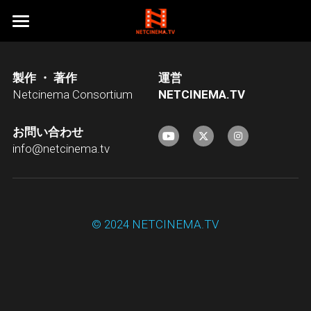
HOME
製作 ・ 著作
運営
ネットシネマオリジナル作品１
Netcinema Consortium
N
ETCINEMA.TV
ネットシネマオリジナル作品２
ベストフレンド
お問い合わせ
RAINBOW DRIVEINN
探偵事務所５
東京自転車物語
info@netcinema.tv
乙女は何を夢見たか
大地震
涙の温度シリーズ
探偵事務所５Season１
ニューハーフダンク
Just Do IT!
探偵事務所５Season２
うさもちシリーズ
クリスマス・イブ
© 2024 NETCINEMA.TV
「超」怖い話(闇の映画祭)
KAZUMA≒AMUZAK
我が師、その名はBOSS
花火
天使急便シリーズ
うさぎのもちつき
純喫茶エルミタージュ
天正伊賀の乱
カインとアベル
フィルム
うさぎのもちつき２
ドキュメンタリー
天使急便 Reboot
ON THE ROCK
怖来
うさぎがもちつき
天使急便
会社概要
NEKO THE MOVIE