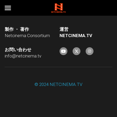
HOME
製作 ・ 著作
運営
ネットシネマオリジナル作品１
Netcinema Consortium
N
ETCINEMA.TV
ネットシネマオリジナル作品２
ベストフレンド
お問い合わせ
RAINBOW DRIVEINN
探偵事務所５
東京自転車物語
info@netcinema.tv
乙女は何を夢見たか
大地震
涙の温度シリーズ
探偵事務所５Season１
ニューハーフダンク
Just Do IT!
探偵事務所５Season２
うさもちシリーズ
クリスマス・イブ
© 2024 NETCINEMA.TV
「超」怖い話(闇の映画祭)
KAZUMA≒AMUZAK
我が師、その名はBOSS
花火
天使急便シリーズ
うさぎのもちつき
純喫茶エルミタージュ
天正伊賀の乱
カインとアベル
フィルム
うさぎのもちつき２
ドキュメンタリー
天使急便 Reboot
ON THE ROCK
怖来
うさぎがもちつき
天使急便
会社概要
NEKO THE MOVIE