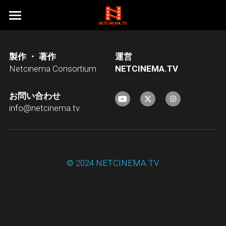
HOME
製作 ・ 著作
運営
ネットシネマオリジナル作品１
Netcinema Consortium
N
ETCINEMA.TV
ネットシネマオリジナル作品２
ベストフレンド
お問い合わせ
RAINBOW DRIVEINN
探偵事務所５
東京自転車物語
info@netcinema.tv
乙女は何を夢見たか
大地震
涙の温度シリーズ
探偵事務所５Season１
ニューハーフダンク
Just Do IT!
探偵事務所５Season２
うさもちシリーズ
クリスマス・イブ
© 2024 NETCINEMA.TV
「超」怖い話(闇の映画祭)
KAZUMA≒AMUZAK
我が師、その名はBOSS
花火
天使急便シリーズ
うさぎのもちつき
純喫茶エルミタージュ
天正伊賀の乱
カインとアベル
フィルム
うさぎのもちつき２
ドキュメンタリー
天使急便 Reboot
ON THE ROCK
怖来
うさぎがもちつき
天使急便
会社概要
NEKO THE MOVIE