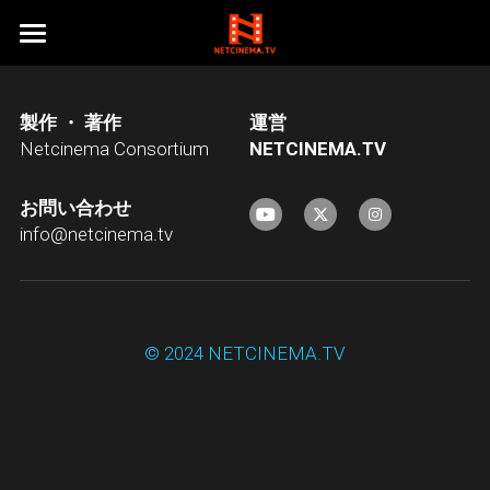
HOME
製作 ・ 著作
運営
ネットシネマオリジナル作品１
Netcinema Consortium
N
ETCINEMA.TV
ネットシネマオリジナル作品２
ベストフレンド
お問い合わせ
RAINBOW DRIVEINN
探偵事務所５
東京自転車物語
info@netcinema.tv
乙女は何を夢見たか
大地震
涙の温度シリーズ
探偵事務所５Season１
ニューハーフダンク
Just Do IT!
探偵事務所５Season２
うさもちシリーズ
クリスマス・イブ
© 2024 NETCINEMA.TV
「超」怖い話(闇の映画祭)
KAZUMA≒AMUZAK
我が師、その名はBOSS
花火
天使急便シリーズ
うさぎのもちつき
純喫茶エルミタージュ
天正伊賀の乱
カインとアベル
フィルム
うさぎのもちつき２
ドキュメンタリー
天使急便 Reboot
ON THE ROCK
怖来
うさぎがもちつき
天使急便
会社概要
NEKO THE MOVIE